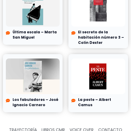
Última escala – Marta
El secreto de la
San Miguel
habitación número 3 –
Colin Dexter
Los fabuladores – José
La peste – Albert
Ignacio Carnero
Camus
TRAYECTORÍA
LIBROS CMR
VOICE OVER
CONTACTO