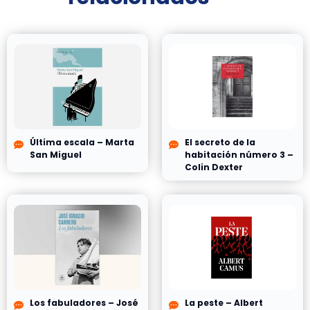
Última escala – Marta
El secreto de la
San Miguel
habitación número 3 –
Colin Dexter
Los fabuladores – José
La peste – Albert