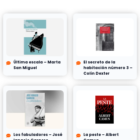
Última escala – Marta
El secreto de la
San Miguel
habitación número 3 –
Colin Dexter
Los fabuladores – José
La peste – Albert