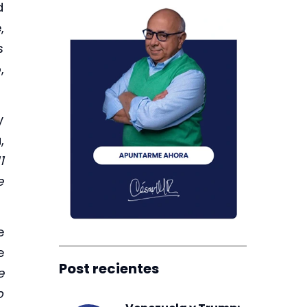
d
,
s
,
y
,
1
e
e
e
Post recientes
e
o