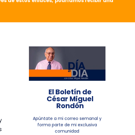
vés de estos enlaces, podríamos recibir una
El Boletín de
César Miguel
Rondón
Apúntate a mi correo semanal y
y
forma parte de mi exclusiva
s
comunidad