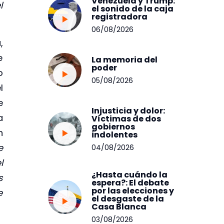
Venezuela y Trump:
l
el sonido de la caja
registradora
06/08/2026
,
e
La memoria del
poder
o
05/08/2026
l
e
Injusticia y dolor:
a
Víctimas de dos
gobiernos
n
indolentes
e
04/08/2026
l
¿Hasta cuándo la
s
espera?: El debate
por las elecciones y
e
el desgaste de la
Casa Blanca
03/08/2026