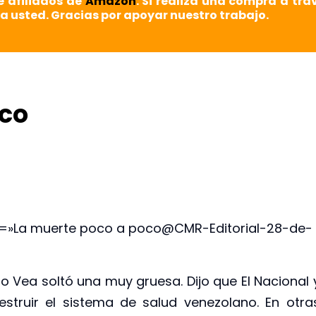
e afiliados de
Amazon
. Si realiza una compra a tra
a usted. Gracias por apoyar nuestro trabajo.
oco
ck=»La muerte poco a poco@CMR-Editorial-28-de-
o Vea soltó una muy gruesa. Dijo que El Nacional 
struir el sistema de salud venezolano. En otra