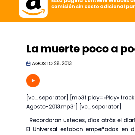
Esta página contiene enlaces d
comisión sin costo adicional par
La muerte poco a p
AGOSTO 28, 2013
[vc_separator] [mp3t play=»Play» tra
Agosto-2013.mp3″] [vc_separator]
Recordaran ustedes, días atrás el diari
El Universal estaban empeñados en de