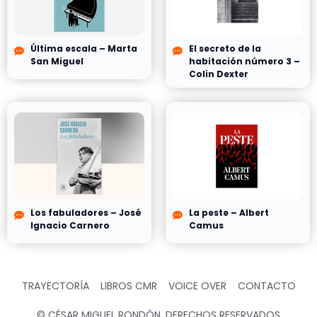
Última escala – Marta
El secreto de la
San Miguel
habitación número 3 –
Colin Dexter
Los fabuladores – José
La peste – Albert
Ignacio Carnero
Camus
TRAYECTORÍA
LIBROS CMR
VOICE OVER
CONTACTO
© CÉSAR MIGUEL RONDÓN, DERECHOS RESERVADOS