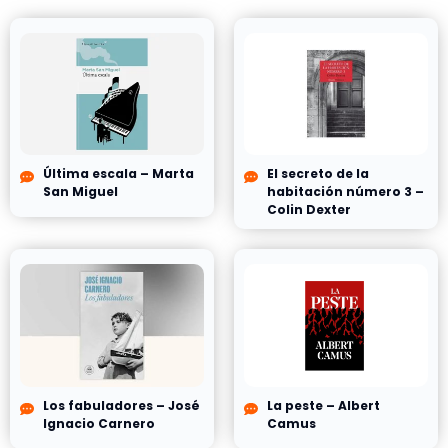
Última escala – Marta
El secreto de la
San Miguel
habitación número 3 –
Colin Dexter
Los fabuladores – José
La peste – Albert
Ignacio Carnero
Camus