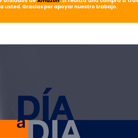
e afiliados de
Amazon
. Si realiza una compra a tra
a usted. Gracias por apoyar nuestro trabajo.