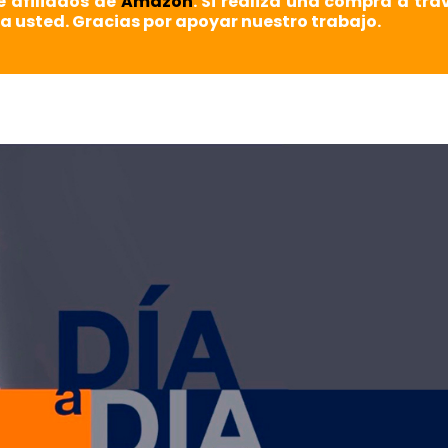
e afiliados de
Amazon
. Si realiza una compra a tra
a usted. Gracias por apoyar nuestro trabajo.