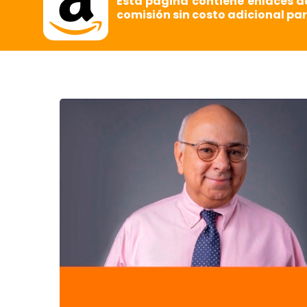
Esta página contiene enlaces d
comisión sin costo adicional par