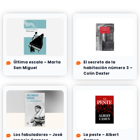
Última escala – Marta
El secreto de la
San Miguel
habitación número 3 –
Colin Dexter
Los fabuladores – José
La peste – Albert