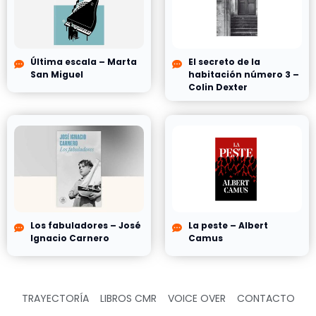
Última escala – Marta
El secreto de la
San Miguel
habitación número 3 –
Colin Dexter
Los fabuladores – José
La peste – Albert
Ignacio Carnero
Camus
TRAYECTORÍA
LIBROS CMR
VOICE OVER
CONTACTO