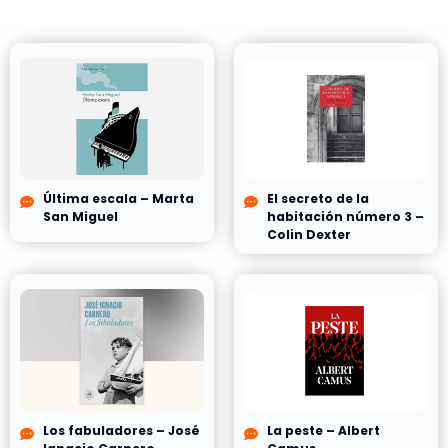
Última escala – Marta
El secreto de la
San Miguel
habitación número 3 –
Colin Dexter
Los fabuladores – José
La peste – Albert