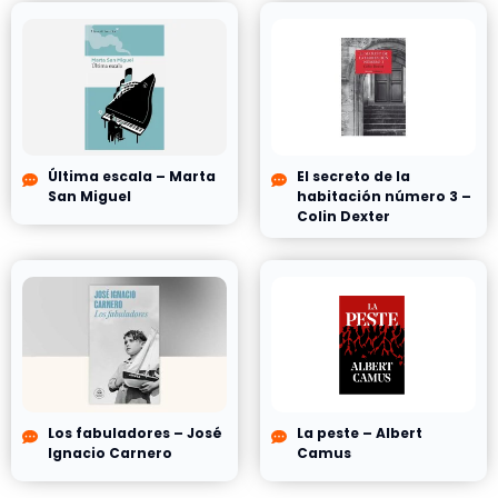
Última escala – Marta
El secreto de la
San Miguel
habitación número 3 –
Colin Dexter
Los fabuladores – José
La peste – Albert
Ignacio Carnero
Camus