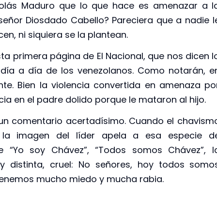
icolás Maduro que lo que hace es amenazar a l
 señor Diosdado Cabello? Pareciera que a nadie l
n, ni siquiera se la plantean.
a primera página de El Nacional, que nos dicen l
 día a día de los venezolanos. Como notarán, e
nte. Bien la violencia convertida en amenaza po
cia en el padre dolido porque le mataron al hijo.
o un comentario acertadísimo. Cuando el chavism
la imagen del líder apela a esa especie d
de “Yo soy Chávez”, “Todos somos Chávez”, l
 distinta, cruel: No señores, hoy todos somo
 tenemos mucho miedo y mucha rabia.