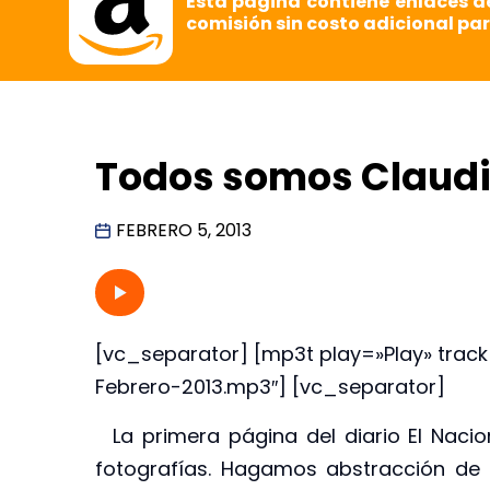
Esta página contiene enlaces d
comisión sin costo adicional par
Todos somos Claud
FEBRERO 5, 2013
[vc_separator] [mp3t play=»Play» tra
Febrero-2013.mp3″] [vc_separator]
La primera página del diario El Nacio
fotografías. Hagamos abstracción de 