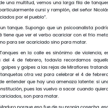
 de una multitud, vemos una larga fila de tanque
particularmente cursi y ramplón, del señor Nicolá
ciados por el pueblo”.
un tanque. Supongo que un psicoanalista podrí
 tiene que ver el verbo acariciar con el frio meta
no para ser acariciado sino para matar.
Tanques en la calle es sinónimo de violencia, e
 del 4 de febrero, todavía recordamos aquell
olpes y golpes a las rejas de Miraflores tratand
s tanquetas otra vez para celebrar el 4 de febrero
de entender que hay una amenaza latente: si un
constitución, pues las vuelvo a sacar cuando quiera
acariciados, son para matar.
r Maduro porque eso fue de su propia cosecha, es