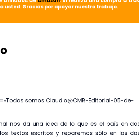
e afiliados de
Amazon
. Si realiza una compra a tra
a usted. Gracias por apoyar nuestro trabajo.
io
ck=»Todos somos Claudio@CMR-Editorial-05-de-
nal nos da una idea de lo que es el país en do
los textos escritos y reparemos sólo en las do