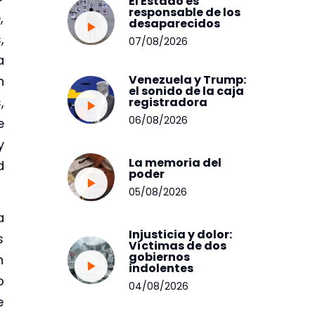
El Estado es
responsable de los
,
desaparecidos
,
07/08/2026
a
Venezuela y Trump:
n
el sonido de la caja
,
registradora
06/08/2026
e
y
La memoria del
d
poder
05/08/2026
a
Injusticia y dolor:
s
Víctimas de dos
gobiernos
n
indolentes
o
04/08/2026
e