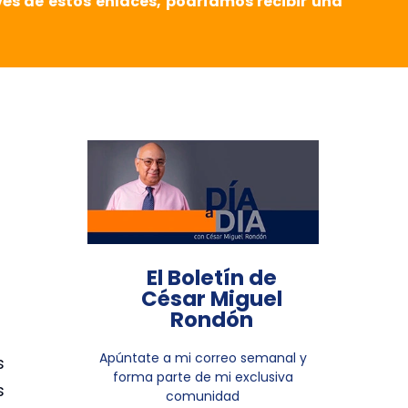
vés de estos enlaces, podríamos recibir una
El Boletín de
César Miguel
Rondón
Apúntate a mi correo semanal y
s
forma parte de mi exclusiva
s
comunidad