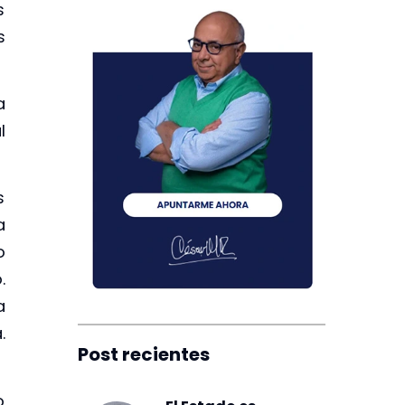
s
s
a
l
s
a
o
.
a
.
Post recientes
o