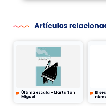
Artículos relacion
Última escala – Marta San
El se
Miguel
númer