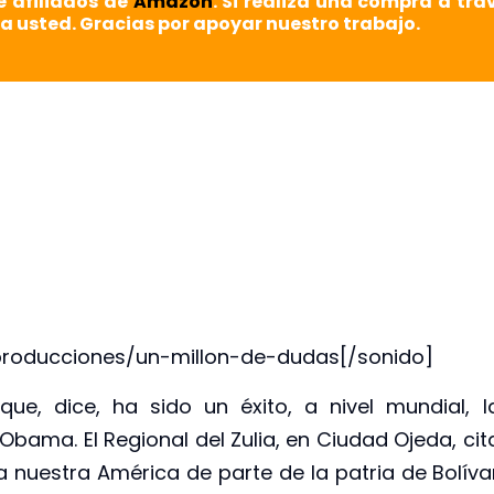
e afiliados de
Amazon
. Si realiza una compra a tra
a usted. Gracias por apoyar nuestro trabajo.
producciones/un-millon-de-dudas[/sonido]
e, dice, ha sido un éxito, a nivel mundial, l
bama. El Regional del Zulia, en Ciudad Ojeda, cit
a nuestra América de parte de la patria de Bolíva