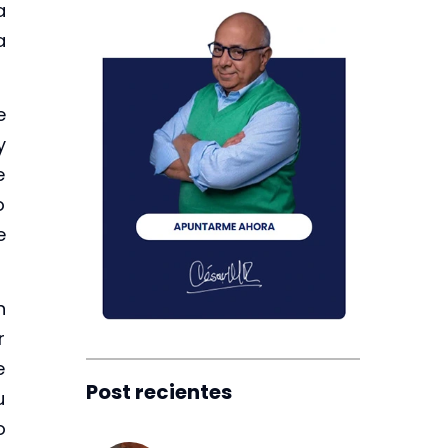
a
a
e
y
e
o
e
n
r
e
Post recientes
u
o