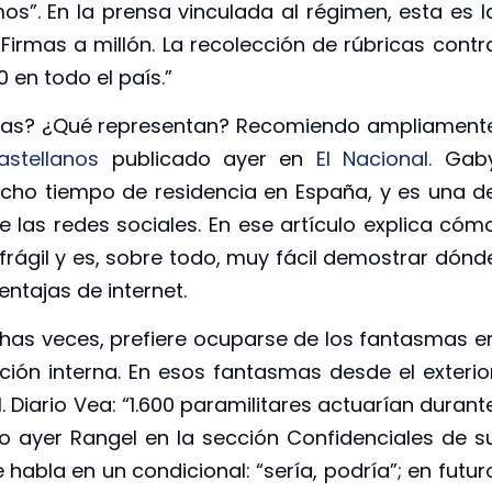
os”. En la prensa vinculada al régimen, esta es l
“Firmas a millón. La recolección de rúbricas contr
 en todo el país.”
rmas? ¿Qué representan? Recomiendo ampliament
stellanos
publicado ayer en
El Nacional.
Gab
cho tiempo de residencia en España, y es una d
e las redes sociales. En ese artículo explica cóm
rágil y es, sobre todo, muy fácil demostrar dónd
entajas de internet.
as veces, prefiere ocuparse de los fantasmas e
tuación interna. En esos fantasmas desde el exterio
 Diario Vea: “1.600 paramilitares actuarían durant
zo ayer Rangel en la sección Confidenciales de s
habla en un condicional: “sería, podría”; en futur