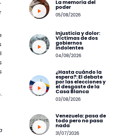
La memoria del
-
poder
r
05/08/2026
Injusticia y dolor:
e
Víctimas de dos
gobiernos
s
indolentes
l
04/08/2026
s
s
¿Hasta cuándo la
espera?: El debate
por las elecciones y
el desgaste de la
Casa Blanca
.
03/08/2026
Venezuela: pasa de
todo pero no pasa
nada
a
31/07/2026