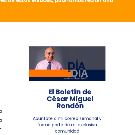
vés de estos enlaces, podríamos recibir una
El Boletín de
César Miguel
Rondón
a
Apúntate a mi correo semanal y
a
forma parte de mi exclusiva
r
comunidad