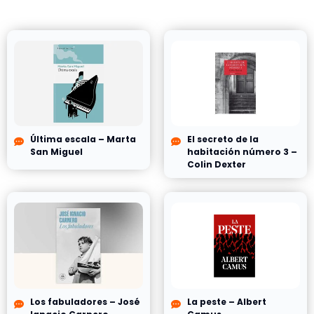
Última escala – Marta
El secreto de la
San Miguel
habitación número 3 –
Colin Dexter
Los fabuladores – José
La peste – Albert