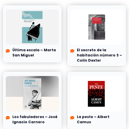
Última escala – Marta
El secreto de la
San Miguel
habitación número 3 –
Colin Dexter
Los fabuladores – José
La peste – Albert
Ignacio Carnero
Camus