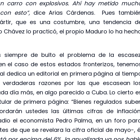
n carro con explosivos. Ahí hay metido much
 con esto”,
dice Arias Cárdenas. Pues tambié
mártir, que es una costumbre, una tendencia d
go Chávez lo practicó, el propio Maduro lo ha hech
siempre de bulto el problema de la escasez
n el caso de estos estados fronterizos, tenemo
sal dedica un editorial en primera página al tiemp
s verdaderas razones por las que escasean lo
da día más, en algo parecido a Cuba. Lo cierto e
itular de primera página: “Bienes regulados sube
rdarán ustedes las últimas cifras de inflación
dio el economista Pedro Palma, en un foro par
es de que se revelara la cifra oficial de mayo-, é
stá por encima del 6%, la anualizada ya nos habl