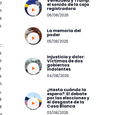
Venezuela y Trump:
o
el sonido de la caja
registradora
n
06/08/2026
e
o
La memoria del
poder
05/08/2026
.
s
Injusticia y dolor:
o
Víctimas de dos
gobiernos
s
indolentes
s
04/08/2026
n
¿Hasta cuándo la
,
espera?: El debate
por las elecciones y
a
el desgaste de la
Casa Blanca
l
03/08/2026
a