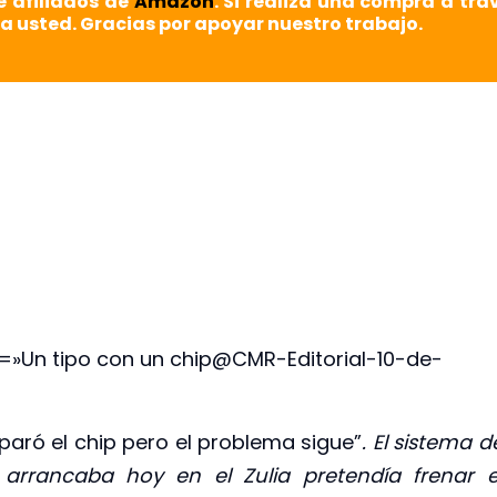
e afiliados de
Amazon
. Si realiza una compra a tra
a usted. Gracias por apoyar nuestro trabajo.
=»Un tipo con un chip@CMR-Editorial-10-de-
paró el chip pero el problema sigue”
. El sistema d
arrancaba hoy en el Zulia pretendía frenar e