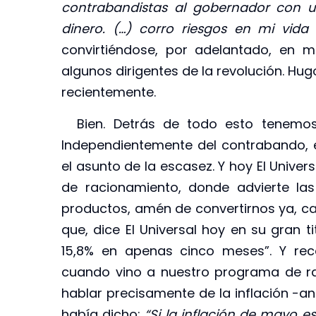
contrabandistas al gobernador con u
dinero. (…) corro riesgos en mi vida
convirtiéndose, por adelantado, en 
algunos dirigentes de la revolución. Hu
recientemente.
Bien. Detrás de todo esto tenemos 
Independientemente del contrabando, e
el asunto de la escasez. Y hoy El Univer
de racionamiento, donde advierte la
productos, amén de convertirnos ya, ca
que, dice El Universal hoy en su gran t
15,8% en apenas cinco meses”. Y reco
cuando vino a nuestro programa de ra
hablar precisamente de la inflación -ant
había dicho:
“Si la inflación de mayo e