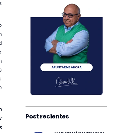
s
o
n
d
a
n
s
u
o
a
Post recientes
r
s