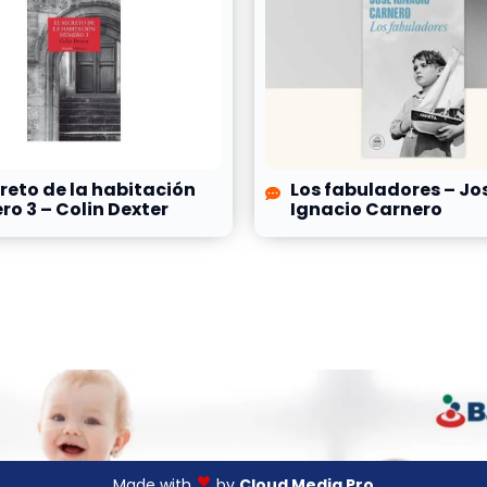
creto de la habitación
Los fabuladores – Jo
o 3 – Colin Dexter
Ignacio Carnero
Made with
by
Cloud Media Pro