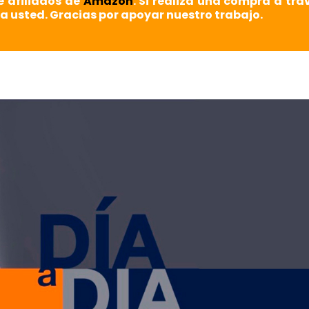
e afiliados de
Amazon
. Si realiza una compra a tra
a usted. Gracias por apoyar nuestro trabajo.