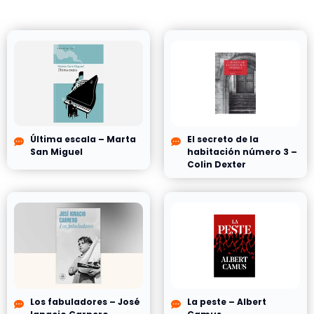
Última escala – Marta
El secreto de la
San Miguel
habitación número 3 –
Colin Dexter
Los fabuladores – José
La peste – Albert