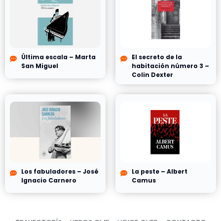
Última escala – Marta
El secreto de la
San Miguel
habitación número 3 –
Colin Dexter
Los fabuladores – José
La peste – Albert
Ignacio Carnero
Camus