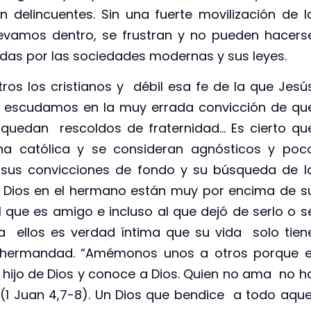
n delincuentes. Sin una fuerte movilización de l
evamos dentro, se frustran y no pueden hacers
as por las sociedades modernas y sus leyes.
os los cristianos y débil esa fe de la que Jesú
 escudamos en la muy errada convicción de qu
 quedan rescoldos de fraternidad… Es cierto qu
a católica y se consideran agnósticos y poc
ro sus convicciones de fondo y su búsqueda de l
n Dios en el hermano están muy por encima de s
 que es amigo e incluso al que dejó de serlo o s
 ellos es verdad íntima que su vida solo tien
a hermandad. “Amémonos unos a otros porque e
 hijo de Dios y conoce a Dios. Quien no ama no h
(1 Juan 4,7-8). Un Dios que bendice a todo aque