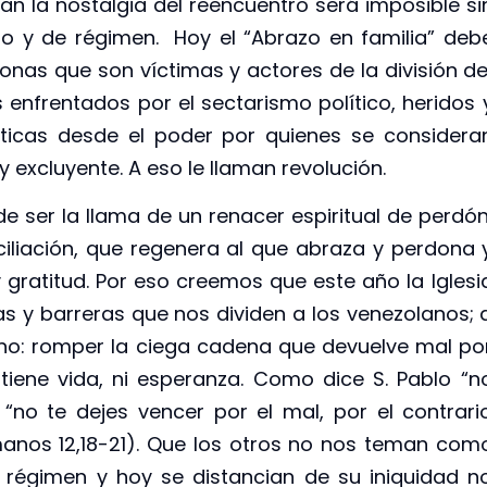
n la nostalgia del reencuentro será imposible si
no y de régimen. Hoy el “Abrazo en familia” deb
sonas que son víctimas y actores de la división de
s enfrentados por el sectarismo político, heridos 
ticas desde el poder por quienes se considera
 excluyente. A eso le llaman revolución.
de ser la llama de un renacer espiritual de perdón
iliación, que regenera al que abraza y perdona 
ratitud. Por eso creemos que este año la Iglesi
s y barreras que nos dividen a los venezolanos; 
 no: romper la ciega cadena que devuelve mal po
iene vida, ni esperanza. Como dice S. Pablo “n
“no te dejes vencer por el mal, por el contrari
manos 12,18-21). Que los otros no nos teman com
 régimen y hoy se distancian de su iniquidad n