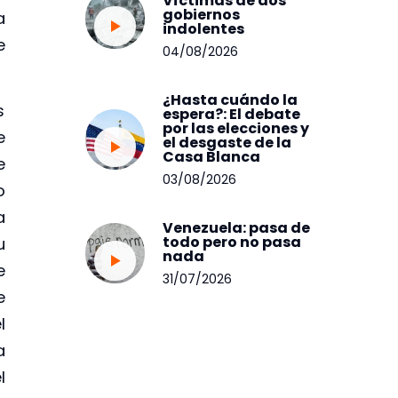
Víctimas de dos
gobiernos
a
indolentes
e
04/08/2026
¿Hasta cuándo la
s
espera?: El debate
por las elecciones y
e
el desgaste de la
Casa Blanca
e
03/08/2026
o
a
Venezuela: pasa de
todo pero no pasa
u
nada
e
31/07/2026
e
l
a
l