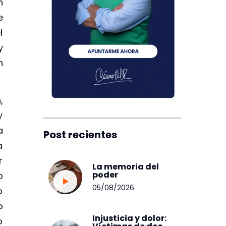
n
e
l
y
n
,
y
a
Post recientes
a
r
La memoria del
poder
o
05/08/2026
o
o
Injusticia y dolor:
o