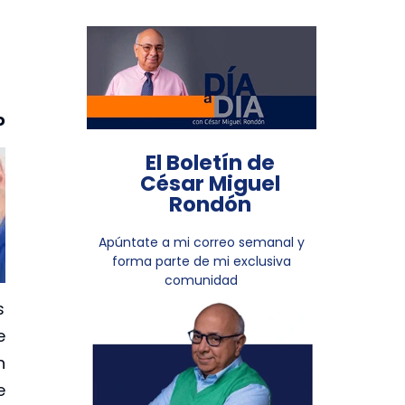
o
El Boletín de
César Miguel
Rondón
Apúntate a mi correo semanal y
forma parte de mi exclusiva
comunidad
s
e
n
e