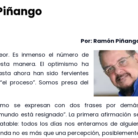
 Piñango
Por: Ramón Piñang
or. Es inmenso el número de
sta manera. El optimismo ha
asta ahora han sido fervientes
“el proceso”. Somos presa del
ismo se expresan con dos frases por demá
 mundo está resignado”. La primera afirmación s
atable: todos los días nos enteramos de alguie
gunda no es más que una percepción, posiblement