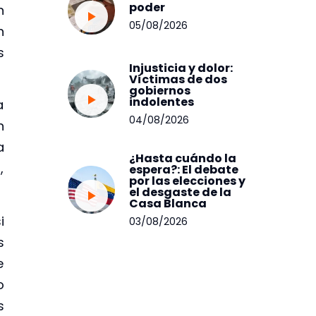
poder
n
05/08/2026
n
s
Injusticia y dolor:
Víctimas de dos
gobiernos
indolentes
a
04/08/2026
n
a
¿Hasta cuándo la
,
espera?: El debate
por las elecciones y
el desgaste de la
Casa Blanca
i
03/08/2026
s
e
o
s