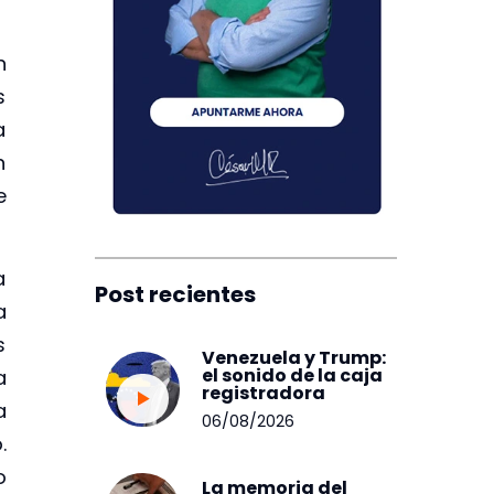
n
s
a
n
e
a
Post recientes
a
s
Venezuela y Trump:
el sonido de la caja
a
registradora
a
06/08/2026
.
o
La memoria del