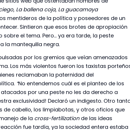
 de sitios web que ostentaban nombres de
ciego
,
La ballena coja
,
La guacamaya
los mentideros de la política y poseedores de un
ntecer. Sintieron que esos brotes de apropiación
 sobre el tema. Pero… ya era tarde, la peste
 la mantequilla negra.
mpulsadas por los gremios que veían amenazados
ema. Los más violentos fueron los taxistas porteño
uienes reclamaban la paternidad del
lítica.
“
No entendemos cuál es el planteo
de los
r atacados por una peste no les da derecho a
estra exclusividad! Declaró un indigesto. Otro tant
 de cabello, los limpiabotas, y otros oficios que
 manejo de la
cross-fertilization
de las ideas
a reacción fue tardía, ya la sociedad entera estaba