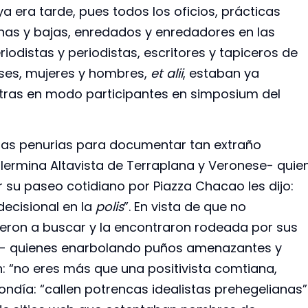
ya era tarde, pues todos los oficios, prácticas
anas y bajas, enredados y enredadores en las
riodistas y periodistas, escritores y tapiceros de
eses, mujeres y hombres,
et alii
, estaban ya
s otras en modo participantes en simposium del
 las penurias para documentar tan extraño
lermina Altavista de Terraplana y Veronese- quie
r su paseo cotidiano por Piazza Chacao les dijo:
decisional en la
polis
”. En vista de que no
ueron a buscar y la encontraron rodeada por sus
da- quienes enarbolando puños amenazantes y
: “no eres más que una positivista comtiana,
pondía: “callen potrencas idealistas prehegelianas”