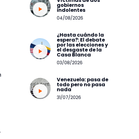
Víctimas de dos
gobiernos
indolentes
04/08/2026
¿Hasta cuándo la
espera?: El debate
por las elecciones y
el desgaste de la
Casa Blanca
03/08/2026
n
Venezuela: pasa de
todo pero no pasa
nada
31/07/2026
.