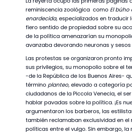
La reyerta ocupó las primeras páginas
reminiscencia zoológica como
El búho 
enardecida,
especializados en traducir 
fiero sentido de propiedad sobre su aco
de la política amenazarían su monopolio
avanzaba devorando neuronas y sesos a
Las protestas se organizaron pronto i
sus privilegios, su monopolio sobre el t
-de la República de los Buenos Aires- q
término
planteo,
elevado a categoría po
ciudadanos de la Piccola Venecia, el se
hablar pavadas sobre la política. ¡Es nu
argumentaron los barberos, las estilistas
también reclamaban exclusividad en el
políticas entre el vulgo. Sin embargo, l