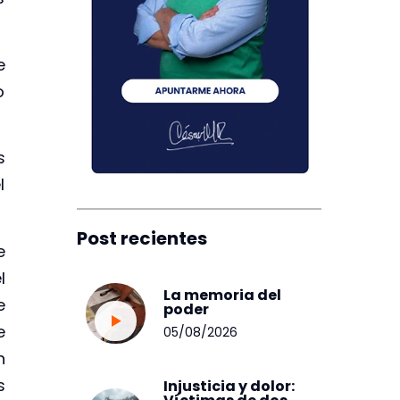
e
o
s
l
Post recientes
e
l
La memoria del
e
poder
e
05/08/2026
n
s
Injusticia y dolor: