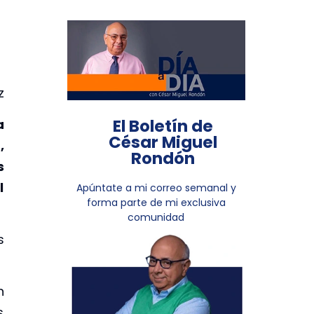
z
El Boletín de
a
César Miguel
,
Rondón
s
l
Apúntate a mi correo semanal y
forma parte de mi exclusiva
comunidad
s
n
s