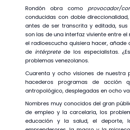
Rondón obra como
provocador/com
conducidas con doble direccionalidad, 
antes de ser transcrita y editada, su
son las de una interfaz viviente entre e
el radioescucha quisiera hacer, añade 
de
intérprete
de los especialistas. ¿E
problemas venezolanos.
Cuarenta y ocho visiones de nuestra
hacederos programas de acción qu
antropológico, desplegadas en ocho vas
Nombres muy conocidos del gran público
de empleo y la carcelaria, los problem
educación y la salud, el deporte, la
emprenderores, la macro y la micreco