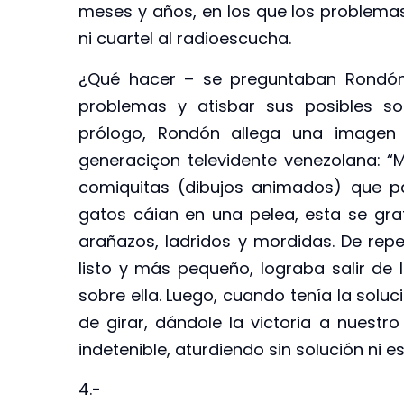
meses y años, en los que los problema
ni cuartel al radioescucha.
¿Qué hacer – se preguntaban Rondón
problemas y atisbar sus posibles so
prólogo, Rondón allega una imagen
generaciçon televidente venezolana: “
comiquitas (dibujos animados) que pa
gatos cáian en una pelea, esta se gr
arañazos, ladridos y mordidas. De rep
listo y más pequeño, lograba salir de l
sobre ella. Luego, cuando tenía la soluc
de girar, dándole la victoria a nuestr
indetenible, aturdiendo sin solución ni 
4.-