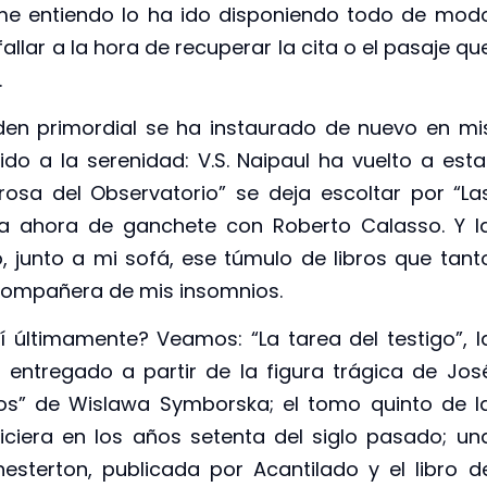
me entiendo lo ha ido disponiendo todo de mod
llar a la hora de recuperar la cita o el pasaje qu
.
den primordial se ha instaurado de nuevo en mi
do a la serenidad: V.S. Naipaul ha vuelto a esta
Prosa del Observatorio” se deja escoltar por “La
nda ahora de ganchete con Roberto Calasso. Y l
 junto a mi sofá, ese túmulo de libros que tant
compañera de mis insomnios.
í últimamente? Veamos: “La tarea del testigo”, l
 entregado a partir de la figura trágica de Jos
ros” de Wislawa Symborska; el tomo quinto de l
hiciera en los años setenta del siglo pasado; un
hesterton, publicada por Acantilado y el libro d