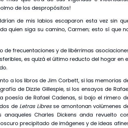
 colmo de los despropósitos!
drían de mis labios escaparon esta vez sin qu
da quien siga su camino, Carmen; esto sí que n
ho de frecuentaciones y de libérrimas asociacione
eribles, es quizá el último reducto del hogar en e
do.
o a los libros de Jim Corbett, si las memorias d
fía de Dizzie Gillespie, si los ensayos de Rafae
la poesía de Rafael Cadenas, si bajo el rimero d
ados de
Letras Libres
se amontonan volúmenes d
mis anaqueles Charles Dickens anda revuelto co
oscuro precipitado de imágenes y de ideas afine