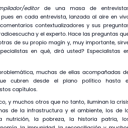
pilador/editor
de una masa de entrevista
pues en cada entrevista, lanzada al aire en viv
s comentarios contextualizadores y sus pregunta
l radioescucha y el experto. Hace las preguntas qu
otras de su propio magín y, muy importante, sirv
specialistas en qué, dirá usted? Especialistas e
 problemática, muchas de ellas acompañadas d
e cubren desde el plano político hasta e
tos capítulos.
, y muchos otros que no tanto, iluminan la crisi
as de la infrastructura y el ambiente, los de l
 nutrición, la pobreza, la historia patria, lo
nomía, la impunidad, la reconciliación y mucho