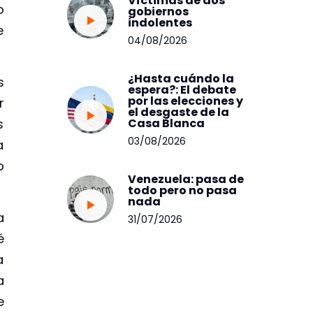
Víctimas de dos
o
gobiernos
indolentes
e
04/08/2026
¿Hasta cuándo la
s
espera?: El debate
por las elecciones y
r
el desgaste de la
Casa Blanca
s
03/08/2026
a
o
Venezuela: pasa de
todo pero no pasa
nada
a
31/07/2026
é
a
a
e