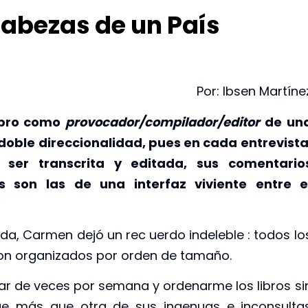
bezas de un País
Por: Ibsen Martíne
ibro como
provocador/compilador/editor
de un
oble direccionalidad, pues en cada entrevista
 ser transcrita y editada, sus comentario
s son las de una interfaz viviente entre e
ida, Carmen dejó un rec uerdo indeleble : todos lo
ron organizados por orden de tamaño.
r de veces por semana y ordenarme los libros si
ue más que otra de sus ingenuas e inconsulta