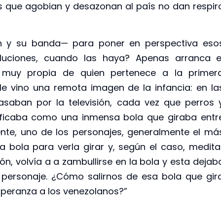
s que agobian y desazonan al país no dan respir
 y su banda— para poner en perspectiva eso
luciones, cuando las haya? Apenas arranca e
 muy propia de quien pertenece a la primer
Me vino una remota imagen de la infancia: en la
saban por la televisión, cada vez que perros 
aficaba como una inmensa bola que giraba entr
ente, uno de los personajes, generalmente el má
a bola para verla girar y, según el caso, medita
ión, volvía a a zambullirse en la bola y esta dejab
o personaje. ¿Cómo salirnos de esa bola que gir
esperanza a los venezolanos?”