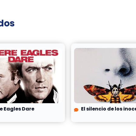
ados
e Eagles Dare
El silencio de los ino