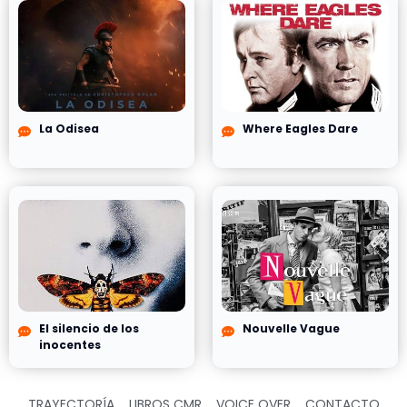
La Odisea
Where Eagles Dare
El silencio de los
Nouvelle Vague
inocentes
TRAYECTORÍA
LIBROS CMR
VOICE OVER
CONTACTO