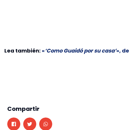
Lea también:
«
‘Como Guaidó por su casa’
«, d
Compartir