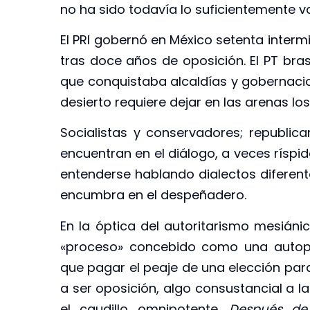
no ha sido todavía lo suficientemente v
El PRI gobernó en México setenta interm
tras doce años de oposición. El PT bra
que conquistaba alcaldías y gobernacion
desierto requiere dejar en las arenas lo
Socialistas y conservadores; republic
encuentran en el diálogo, a veces ríspi
entenderse hablando dialectos diferentes
encumbra en el despeñadero.
En la óptica del autoritarismo mesiánic
«proceso» concebido como una autop
que pagar el peaje de una elección para
a ser oposición, algo consustancial a l
el caudillo omnipotente.
Después de 