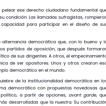
ue pelear ese derecho ciudadano fundamental qu
u condición. Las llamadas sufragistas, rompiero
u capacidad para participar en el diseño de su
 alternancia democrática que, con lo bueno y l
imos partidos de oposición, que después formaro
ítico de sus dirigentes. A otros, el empecinamient
ónica de ser opositores. Unos y otros crearon es
mplo democrático en el mundo.
iebre de la institucionalidad democrática en lo
stema democrático con propuestas novedosas qu
político, a partir de opciones,
avant garde
, qu
ás desarrolladas que la nuestra. Su contribució