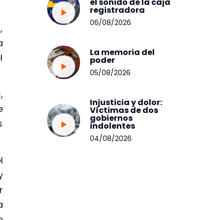
el sonido de la caja
registradora
06/08/2026
,
a
La memoria del
l
poder
05/08/2026
,
Injusticia y dolor:
e
Víctimas de dos
gobiernos
s
indolentes
04/08/2026
l
y
r
a
o