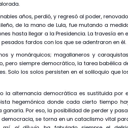
alorada.
inables años, perdió, y regresó al poder, renovado
sileño, de la mano de Lula, fue mutando a medid
es hasta llegar a la Presidencia. La travesía en e
s pesados fardos con los que se adentraron en él.
anos y monárquicos; magallaneros y caraquistas
do, pero siempre democrático, la tarea babélica d
. Solo los solos persisten en el soliloquio que lo
o la alternancia democrática es sustituida por e
ista hegemónica donde cada cierto tiempo ha
 ganarla. Por eso, la posibilidad de perder y pasa
a democracia, se torna en un cataclismo vital par
mí, el diluvio
, ha fabulado siempre el deliri