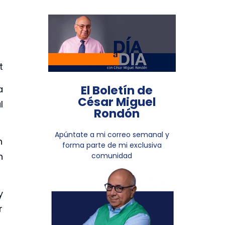
t
El Boletín de
a
César Miguel
l
Rondón
Apúntate a mi correo semanal y
n
forma parte de mi exclusiva
n
comunidad
y
r