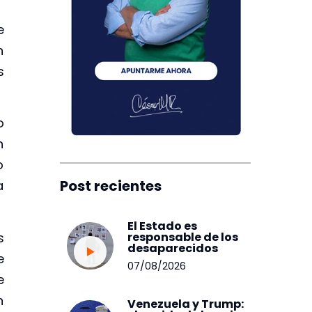
e
n
s
o
n
o
Post recientes
a
El Estado es
s
responsable de los
desaparecidos
e
07/08/2026
e
n
Venezuela y Trump: