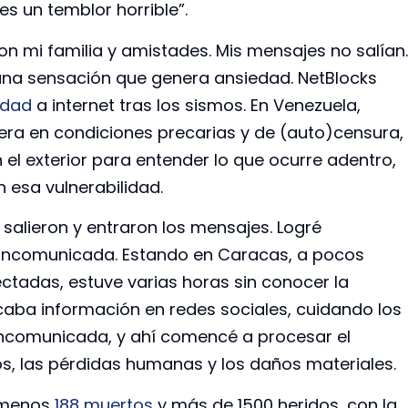
es un temblor horrible”.
n mi familia y amistades. Mis mensajes no salían.
na sensación que genera ansiedad. NetBlocks
idad
a internet tras los sismos. En Venezuela,
era en condiciones precarias y de (auto)censura,
el exterior para entender lo que ocurre adentro,
 esa vulnerabilidad.
alieron y entraron los mensajes. Logré
z incomunicada. Estando en Caracas, a pocos
tadas, estuve varias horas sin conocer la
caba información en redes sociales, cuidando los
comunicada, y ahí comencé a procesar el
s, las pérdidas humanas y los daños materiales.
l menos
188 muertos
y más de 1500 heridos, con la