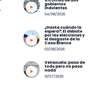
Víctimas de dos
gobiernos
indolentes
s
04/08/2026
¿Hasta cuándo la
espera?: El debate
o
por las elecciones y
el desgaste de la
Casa Blanca
03/08/2026
Venezuela: pasa de
todo pero no pasa
nada
31/07/2026