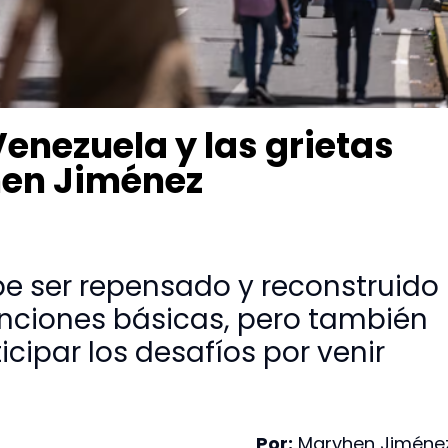
enezuela y las grietas
hen Jiménez
be ser repensado y reconstruido
unciones básicas, pero también
cipar los desafíos por venir
Por:
Maryhen Jiméne