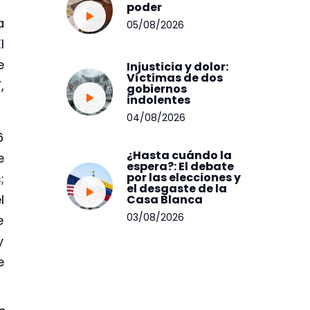
poder
a
05/08/2026
l
e
Injusticia y dolor:
Víctimas de dos
,
gobiernos
indolentes
04/08/2026
6
¿Hasta cuándo la
e
espera?: El debate
por las elecciones y
;
el desgaste de la
l
Casa Blanca
03/08/2026
e
y
e