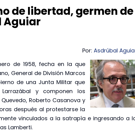
no de libertad, germen de
l Aguiar
Por:
Asdrúbal Aguia
nero de 1958, fecha en la que
no, General de División Marcos
erno de una Junta Militar que
g Larrazábal y componen los
é Quevedo, Roberto Casanova y
oras después al protestarse la
mente vinculados a la satrapía e ingresando a l
as Lamberti.