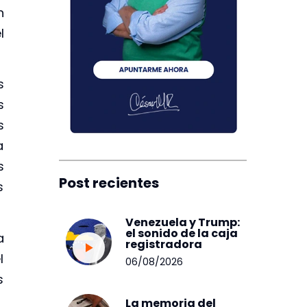
n
l
s
s
s
a
s
Post recientes
s
Venezuela y Trump:
el sonido de la caja
a
registradora
l
06/08/2026
s
La memoria del