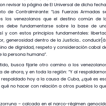
n revisar la página de El Universal de dicha fecha
nto de Contralmirante: “Las Fuerzas Armadas s
os los venezolanos que el destino común de l
os debe fundamentarse sobre la base de un
 sí y con estos principios fundamentales: liberta
or, generosidad dentro de la Justicia… conducir[á
ino de dignidad, respeto y consideración cabal d
de la persona humana”.
ido, busca fijarle otro camino a los venezolano
a de ahora, y en toda la región: “Y al respaldarno
 respaldado hoy a la causa de Cuba, ¿qué es es
or qué no hacer con relación a otros pueblos lo qu
z zorruna – calcada en el narco-régimen genocid