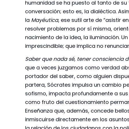
humanidad se ha puesto al tanto de su 
conversación; esto es, la dialéctica. Asi
la
Mayéutica
, ese sutil arte de “asistir
resolver problemas por sí misma, orien
nacimiento de la idea, la iluminación. U
imprescindible; que implica no renunciar
Saber que nada sé, tener consciencia d
que a veces juzgamos como verdad abso
portador del saber, como alguien dispue
partera, Sócrates impulsa un cambio p
sofismo, impacta profundamente a sus s
como fruto del cuestionamiento permanen
Enseñanza que, además, concede bellos v
inmiscuirse directamente en los asuntos
la relación de los ciudadanos con la poli