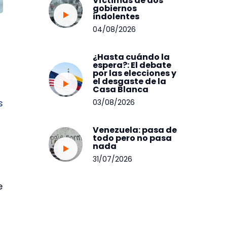
Víctimas de dos
gobiernos
indolentes
04/08/2026
¿Hasta cuándo la
espera?: El debate
por las elecciones y
el desgaste de la
Casa Blanca
s
03/08/2026
Venezuela: pasa de
todo pero no pasa
nada
31/07/2026
e