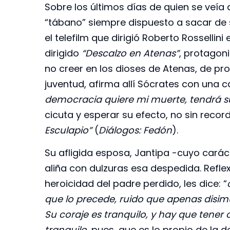
Sobre los últimos días de quien se veí
“tábano” siempre dispuesto a sacar de s
el telefilm que dirigió Roberto Rossellin
dirigido
“Descalzo en Atenas”
, protagon
no creer en los dioses de Atenas, de pr
juventud, afirma allí Sócrates con una 
democracia quiere mi muerte, tendrá s
cicuta y esperar su efecto, no sin recor
Esculapio”
(
Diálogos: Fedón
).
Su afligida esposa, Jantipa -cuyo cará
aliña con dulzuras esa despedida. Reflex
heroicidad del padre perdido, les dice: “
que lo precede, ruido que apenas disimu
Su coraje es tranquilo, y hay que tener
tranquilo,
pues, que es lo propio de la 