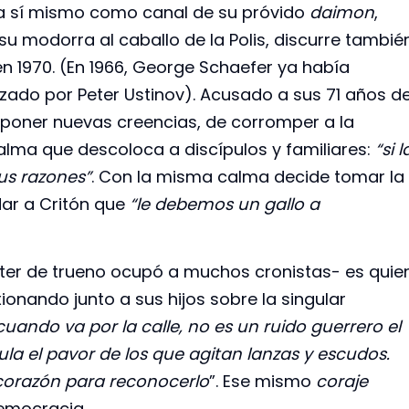
a a sí mismo como canal de su próvido
daimon
,
u modorra al caballo de la Polis, discurre tambié
i en 1970. (En 1966, George Schaefer ya había
izado por Peter Ustinov). Acusado a sus 71 años d
oponer nuevas creencias, de corromper a la
calma que descoloca a discípulos y familiares:
“si l
us razones”
. Con la misma calma decide tomar la
dar a Critón que
“le debemos un gallo a
cter de trueno ocupó a muchos cronistas- es quie
ionando junto a sus hijos sobre la singular
cuando va por la calle, no es un ruido guerrero el
la el pavor de los que agitan lanzas y escudos.
 corazón para reconocerlo
”. Ese mismo
coraje
democracia.