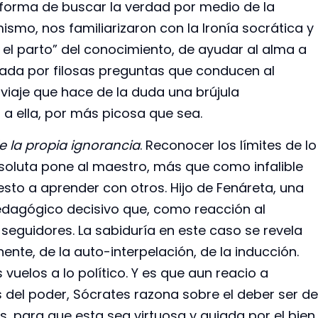
forma de buscar la verdad por medio de la
mismo, nos familiarizaron con la Ironía socrática y
 en el parto” del conocimiento, de ayudar al alma a
tada por filosas preguntas que conducen al
n viaje que hace de la duda una brújula
 a ella, por más picosa que sea.
e la propia ignorancia
. Reconocer los límites de lo
luta pone al maestro, más que como infalible
sto a aprender con otros. Hijo de Fenáreta, una
edagógico decisivo que, como reacción al
eguidores. La sabiduría en este caso se revela
te, de la auto-interpelación, de la inducción.
uelos a lo político. Y es que aun reacio a
 del poder, Sócrates razona sobre el deber ser de
s, para que esta sea virtuosa y guiada por el bien.