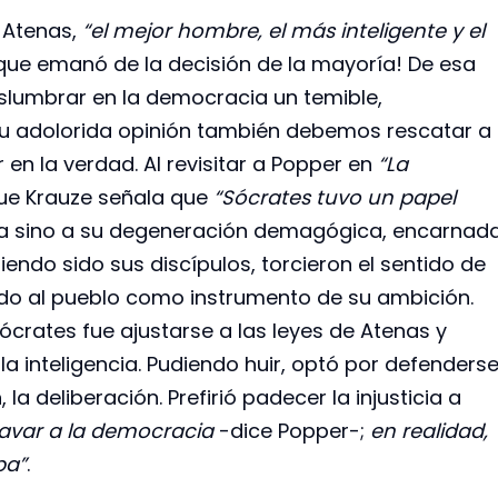
 Atenas,
“el mejor hombre, el más inteligente y el
a que emanó de la decisión de la mayoría! De esa
 vislumbrar en la democracia un temible,
su adolorida opinión también debemos rescatar a
en la verdad. Al revisitar a Popper en
“La
que Krauze señala que
“Sócrates tuvo un papel
a sino a su degeneración demagógica, encarnad
endo sido sus discípulos, torcieron el sentido de
do al pueblo como instrumento de su ambición.
crates fue ajustarse a las leyes de Atenas y
a inteligencia. Pudiendo huir, optó por defenders
la deliberación. Prefirió padecer la injusticia a
avar a la democracia
-dice Popper-;
en realidad,
ba”
.