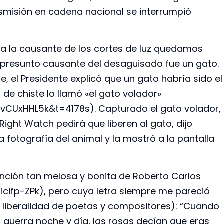
nsmisión en cadena nacional se interrumpió
 la causante de los cortes de luz quedamos
 presunto causante del desaguisado fue un gato.
re, el Presidente explicó que un gato habría sido el
de chiste lo llamó «el gato volador»
CUxHHL5k&t=4178s). Capturado el gato volador,
ght Watch pedirá que liberen al gato, dijo
a fotografía del animal y la mostró a la pantalla
anción tan melosa y bonita de Roberto Carlos
ifp-ZPk), pero cuya letra siempre me pareció
liberalidad de poetas y compositores): “Cuando
la guerra noche y día, las rosas decían que eras