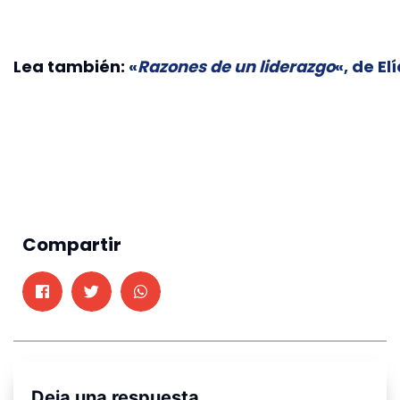
Lea también:
«
Razones de un liderazgo
«, de El
Compartir
Deja una respuesta