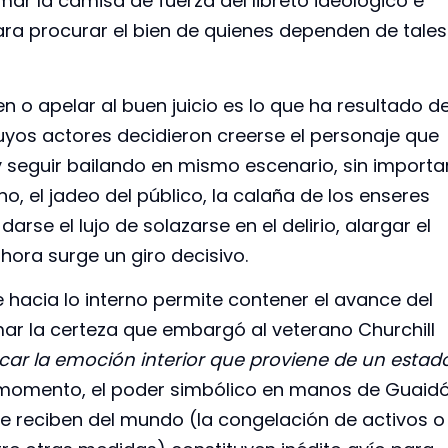
ar la camisa de fuerza del libreto ideológico e
para procurar el bien de quienes dependen de tales
n o apelar al buen juicio es lo que ha resultado d
uyos actores decidieron creerse el personaje que
 y seguir bailando en mismo escenario, sin importa
o, el jadeo del público, la calaña de los enseres
rse el lujo de solazarse en el delirio, alargar el
ahora surge un giro decisivo.
 hacia lo interno permite contener el avance del
ar la certeza que embargó al veterano Churchill
car la emoción interior que proviene de un estad
e momento, el poder simbólico en manos de Guaid
que reciben del mundo (la congelación de activos o