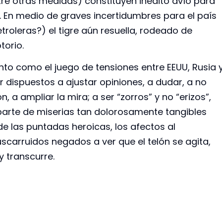
ntre otras medidas) constituyen inédito avío para
. En medio de graves incertidumbres para el país
roleras?) el tigre aún resuella, rodeado de
torio.
nto como el juego de tensiones entre EEUU, Rusia 
ar dispuestos a ajustar opiniones, a dudar, a no
, a ampliar la mira; a ser “zorros” y no “erizos”,
aparte de miserias tan dolorosamente tangibles
de las puntadas heroicas, los afectos al
carruidos negados a ver que el telón se agita,
y transcurre.