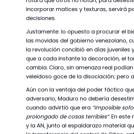
rotura que otros no notan, para desestim
incorporar matices y texturas, servirá 
decisiones.
Justamente: lo opuesto a procurar el bie
las movidas del gobierno venezolano, c
la revolución concibió en días juveniles
que a cada instante la decoración, el ton
cambia. Claro, sin amenaza real podían da
veleidoso goce de la disociación; pero 
Aún con la ventaja del poder fáctico que
adversario, Maduro no debería desestim
cuando advirtió que era
“imposible sofo
prolongado de cosas terribles”
. En est
y la AN, junto al espaldarazo material 