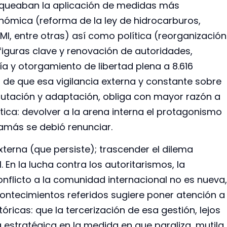
loqueaban la aplicación de medidas más
ómica (reforma de la ley de hidrocarburos,
FMI, entre otras) así como política (reorganización
e figuras clave y renovación de autoridades,
tía y otorgamiento de libertad plena a 8.616
a de que esa vigilancia externa y constante sobre
utación y adaptación, obliga con mayor razón a
ítica: devolver a la arena interna el protagonismo
jamás se debió renunciar.
xterna (que persiste); trascender el dilema
 En la lucha contra los autoritarismos, la
onflicto a la comunidad internacional no es nueva,
ontecimientos referidos sugiere poner atención a
óricas: que la tercerización de esa gestión, lejos
estratégica en la medida en que paraliza, mutila,