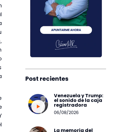
n
l
a
u
,
n
o
s
a
Post recientes
Venezuela y Trump:
e
el sonido de la caja
registradora
e
06/08/2026
Y
l
La memoria del