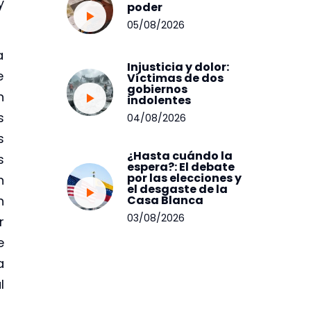
y
poder
05/08/2026
a
Injusticia y dolor:
e
Víctimas de dos
gobiernos
n
indolentes
s
04/08/2026
s
¿Hasta cuándo la
s
espera?: El debate
por las elecciones y
n
el desgaste de la
n
Casa Blanca
03/08/2026
r
e
a
l