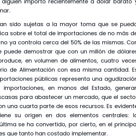
 alguien importó recientemente a dólar barato 
nar.
han sido sujetas a la mayor toma que se pued
lica sobre el total de importaciones de no más d
rno ya controla cerca del 50% de las mismas. Co
e puede demostrar que con un millón de dólare
produce, en volumen de alimentos, cuatro vece
erio de Alimentación con esa misma cantidad. E
portaciones públicas representa una agudizació
 importaciones, en manos del Estado, genera
scasas para abastecer un mercado, que el secto
n una cuarta parte de esos recursos. Es evident
tiene su origen en dos elementos centrales: l
 última se ha convertido, por cierto, en el principa
les que tanto han costado implementar.