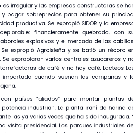
 es irregular y las empresas constructoras se ha
y pagar sobreprecios para obtener su principa
idad productiva. Se expropió SIDOR y la empres
deplorable: financieramente quebrada, con s
laborales explosivos y el mercado de las cabillas
 Se expropió Agroisleña y se batió un récord e
. Se expropiaron varios centrales azucareros y n
 torrefactoras de café y no hay café. Lacteos Lo
e importada cuando suenan las campanas y l
ajena.
 con países “aliados” para montar plantas d
potencia industrial”. La planta iraní de harina d
ante las ya varias veces que ha sido inaugurada. 
 visita presidencial. Los parques industriales de