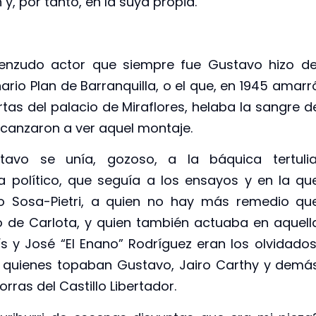
y, por tanto, en la suya propia.
cienzudo actor que siempre fue Gustavo hizo de
nario Plan de Barranquilla, o el que, en 1945 amarr
rtas del palacio de Miraflores, helaba la sangre d
canzaron a ver aquel montaje.
tavo se unía, gozoso, a la báquica tertulia
 político, que seguía a los ensayos y en la qu
io Sosa-Pietri, a quien no hay más remedio qu
 de Carlota, y quien también actuaba en aquell
s y José “El Enano” Rodríguez eran los olvidado
on quienes topaban Gustavo, Jairo Carthy y demá
rras del Castillo Libertador.