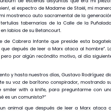
uriburri de escenas disyuntas que era mi pieza
ien!, el espectro de Madame de Staël, mi maner
en mi mostrenco auto sacramental de la generació
tertulias tabernarias de la Calle de la Puñalada
n labios de su Betancourt.
fe de Cabrera Infante que preside esta bagatel
 que depués de leer a Marx ataca al hombre”. L
ero por algún recóndito motivo, al día siguient
nto y hasta nuestros días, Gustavo Rodríguez di
te su voz de barítono conspirador, mostrando s
e smiler with a knife, para preguntarme con un
qué es un comunista?”
 un animal que después de leer a Marx ataca a