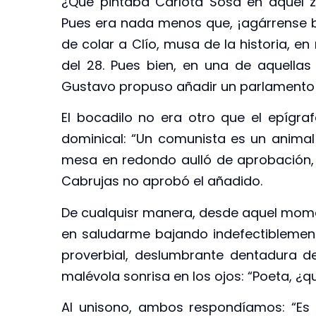
¿Qué pintaba Carlota Sosa en aquel z
Pues era nada menos que, ¡agárrense b
de colar a Clío, musa de la historia, 
del 28. Pues bien, en una de aquellas 
Gustavo propuso añadir un parlamento e
El bocadilo no era otro que el epígra
dominical: “Un comunista es un animal
mesa en redondo aulló de aprobación, p
Cabrujas no aprobó el añadido.
De cualquisr manera, desde aquel mome
en saludarme bajando indefectiblemen
proverbial, deslumbrante dentadura d
malévola sonrisa en los ojos: “Poeta, ¿
Al unisono, ambos respondíamos: “Es