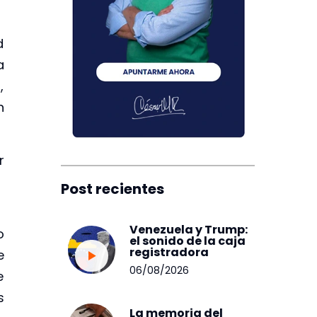
d
a
,
n
r
o
Post recientes
Venezuela y Trump:
o
el sonido de la caja
registradora
e
06/08/2026
e
s
La memoria del