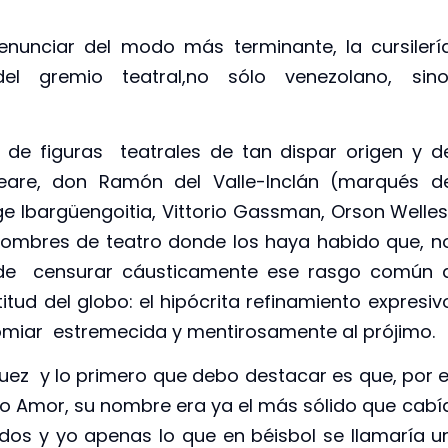
nunciar del modo más terminante, la cursilerí
 del gremio teatral,no sólo venezolano, sin
 de figuras teatrales de tan dispar origen y d
are, don Ramón del Valle-Inclán (marqués d
ge Ibargüengoitia, Vittorio Gassman, Orson Welle
 hombres de teatro donde los haya habido que, n
on de censurar cáusticamente ese rasgo común 
itud del globo: el hipócrita refinamiento expresiv
comiar estremecida y mentirosamente al prójimo.
uez y lo primero que debo destacar es que, por e
 Amor, su nombre era ya el más sólido que cabí
ados y yo apenas lo que en béisbol se llamaría u