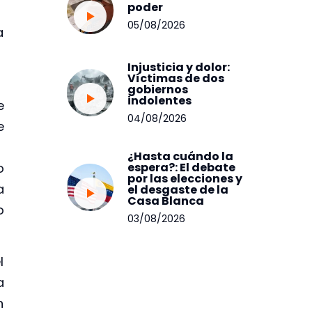
poder
05/08/2026
a
o
Injusticia y dolor:
Víctimas de dos
gobiernos
indolentes
e
04/08/2026
e
s
¿Hasta cuándo la
o
espera?: El debate
por las elecciones y
a
el desgaste de la
Casa Blanca
o
03/08/2026
l
a
n