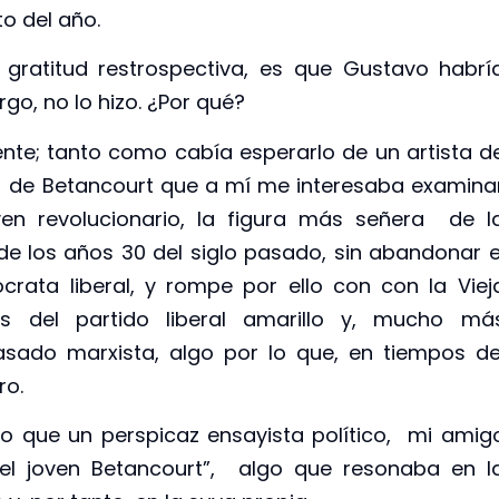
o del año.
 gratitud restrospectiva, es que Gustavo habrí
rgo, no lo hizo. ¿Por qué?
mente; tanto como cabía esperarlo de un artista d
da de Betancourt que a mí me interesaba examina
oven revolucionario, la figura más señera de l
e los años 30 del siglo pasado, sin abandonar e
emócrata liberal, y rompe por ello con con la Viej
es del partido liberal amarillo y, mucho má
sado marxista, algo por lo que, en tiempos de
ro.
lo que un perspicaz ensayista político, mi amig
el joven Betancourt”, algo que resonaba en l