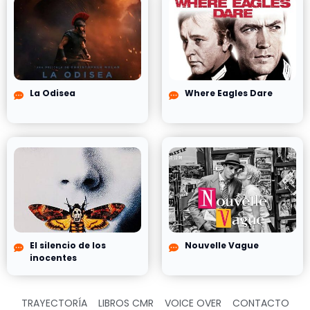
La Odisea
Where Eagles Dare
El silencio de los
Nouvelle Vague
inocentes
TRAYECTORÍA
LIBROS CMR
VOICE OVER
CONTACTO