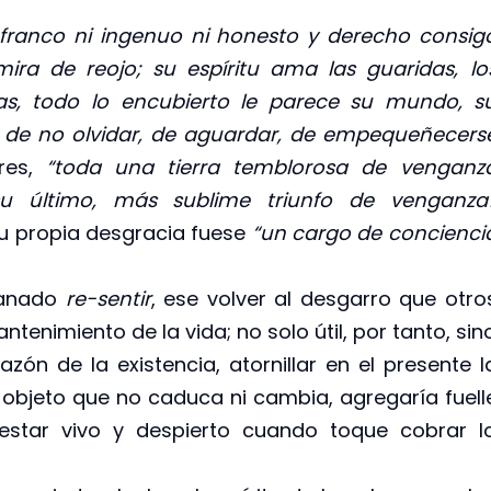
 franco ni ingenuo ni honesto y derecho consig
ira de reojo; su espíritu ama las guaridas, lo
sas, todo lo encubierto le parece su mundo, s
ar, de no olvidar, de aguardar, de empequeñecers
res,
“toda una tierra temblorosa de venganz
su último, más sublime triunfo de venganza
 su propia desgracia fuese
“un cargo de concienci
sanado
re-sentir
, ese volver al desgarro que otro
tenimiento de la vida; no solo útil, por tanto, sin
ón de la existencia, atornillar en el presente l
bjeto que no caduca ni cambia, agregaría fuell
estar vivo y despierto cuando toque cobrar l