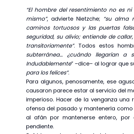
“El hombre del resentimiento no es ni
mismo”
, advierte Nietzche;
“su alma m
caminos tortuosos y las puertas fal
seguridad, su alivio; entiende de call
transitoriamente”
. Todos estos homb
subterránea…
¿cuándo llegarían a 
Indudablemente
” –dice– al lograr que
para los felices”
.
Para algunos, penosamente, ese agu
causaron parece estar al servicio del man
imperioso. Hacer de la venganza una raz
ofensa del pasado y mantenerla como o
al afán por mantenerse entero, por 
pendiente.