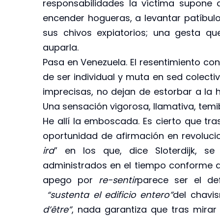
responsabilidades la víctima supone 
encender hogueras, a levantar patíbul
sus chivos expiatorios; una gesta q
auparla.
Pasa en Venezuela. El resentimiento con
de ser individual y muta en sed colecti
imprecisas, no dejan de estorbar a la
Una sensación vigorosa, llamativa, temi
He allí la emboscada. Es cierto que tra
oportunidad de afirmación en revolucio
ira
” en los que, dice Sloterdijk, s
administrados en el tiempo conforme a
apego por
re-sentir
parece ser el de
“sustenta el edificio entero”
del chavi
d’être”
, nada garantiza que tras mira