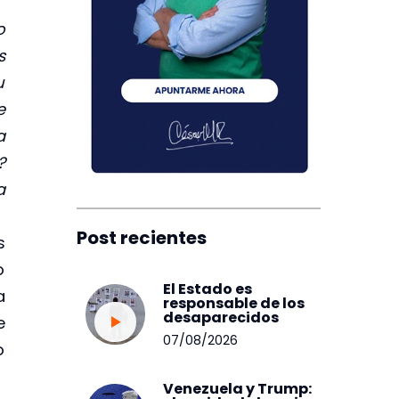
o
s
u
e
a
?
a
Post recientes
s
o
El Estado es
a
responsable de los
desaparecidos
e
07/08/2026
o
Venezuela y Trump: