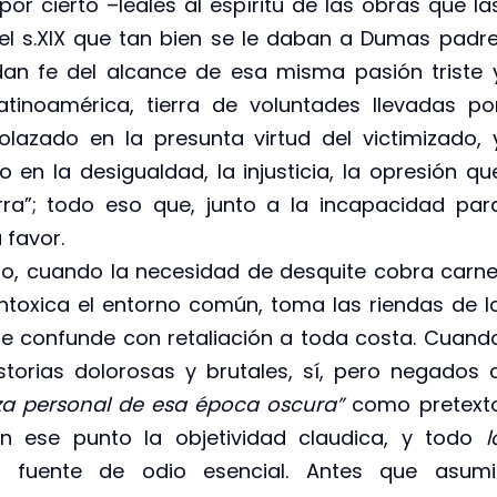
por cierto –leales al espíritu de las obras que la
del s.XIX que tan bien se le daban a Dumas padre
dan fe del alcance de esa misma pasión triste 
tinoamérica, tierra de voluntades llevadas po
olazado en la presunta virtud del victimizado, 
n la desigualdad, la injusticia, la opresión qu
rra”; todo eso que, junto a la incapacidad par
 favor.
to, cuando la necesidad de desquite cobra carne
intoxica el entorno común, toma las riendas de l
 se confunde con retaliación a toda costa. Cuand
storias dolorosas y brutales, sí, pero negados 
a personal de esa época oscura”
como pretext
n ese punto la objetividad claudica, y todo
l
n fuente de odio esencial. Antes que asumi