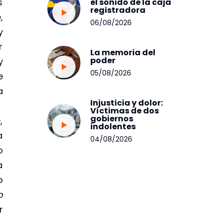
s
el sonido de la caja
registradora
,
06/08/2026
y
r
La memoria del
poder
y
05/08/2026
e
a
Injusticia y dolor:
Víctimas de dos
gobiernos
,
indolentes
a
04/08/2026
o
a
o
o
r