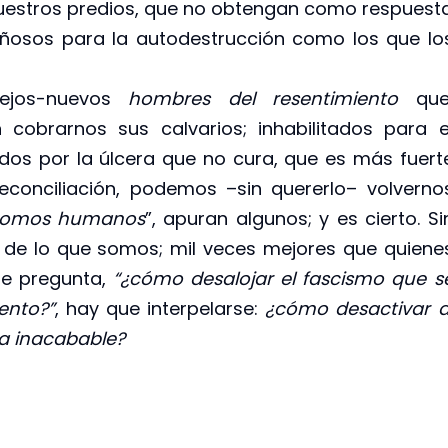
nuestros predios, que no obtengan como respuest
ñosos para la autodestrucción como los que lo
iejos-nuevos
hombres del resentimiento
que
 cobrarnos sus calvarios; inhabilitados para e
dos por la úlcera que no cura, que es más fuert
econciliación, podemos –sin quererlo– volverno
Somos humanos
”, apuran algunos; y es cierto. Si
r de lo que somos; mil veces mejores que quiene
se pregunta,
“¿cómo desalojar el fascismo que s
ento?”
, hay que interpelarse:
¿cómo desactivar a
za inacabable?