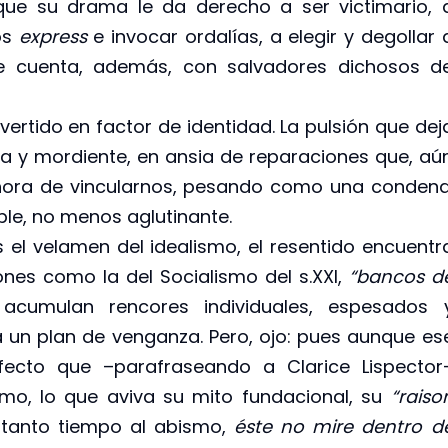
que su drama le da derecho a ser victimario, 
os
express
e invocar ordalías, a elegir y degollar 
ue cuenta, además, con salvadores dichosos d
vertido en factor de identidad. La pulsión que dej
va y mordiente, en ansia de reparaciones que, aú
 hora de vincularnos, pesando como una condena
ble, no menos aglutinante.
s el velamen del idealismo, el resentido encuentr
nes como la del Socialismo del s.XXI,
“bancos d
e acumulan rencores individuales, espesados 
 un plan de venganza. Pero, ojo: pues aunque es
fecto que –parafraseando a Clarice Lispector
smo, lo que aviva su mito fundacional, su
“raiso
r tanto tiempo al abismo,
éste no mire dentro d