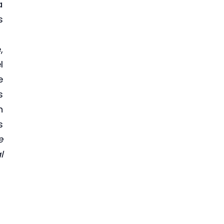
a
s
,
l
e
s
n
s
e
l