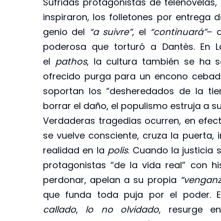
Sufridas protagonistas de telenovelas, 
inspiraron, los folletones por entrega 
genio del
“a suivre”
, el
“continuará”
– 
poderosa que torturó a Dantès. En La
el
pathos
, la cultura también se ha s
ofrecido purga para un encono cebado e
soportan los “desheredados de la tie
borrar el daño, el populismo estruja a su
Verdaderas tragedias ocurren, en efec
se vuelve consciente, cruza la puerta, 
realidad en la
polis
. Cuando la justicia
protagonistas “de la vida real” con hi
perdonar, apelan a su propia
“venganz
que funda toda puja por el poder. E
callado
,
lo no olvidado
, resurge e