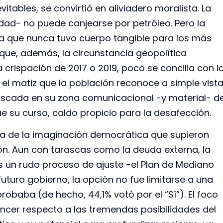
evitables, se convirtió en aliviadero moralista. La
idad- no puede canjearse por petróleo. Pero la
a que nunca tuvo cuerpo tangible para los más
que, además, la circunstancia geopolítica
 crispación de 2017 o 2019, poco se concilia con l
 el matiz que la población reconoce a simple vista
tascada en su zona comunicacional -y material- d
ue su curso, caldo propicio para la desafección.
a de la imaginación democrática que supieron
ión. Aun con tarascas como la deuda externa, la
as un rudo proceso de ajuste -el Plan de Mediano
futuro gobierno, la opción no fue limitarse a una
obaba (de hecho, 44,1% votó por el “Sí”). El foco
vencer respecto a las tremendas posibilidades del