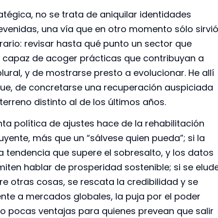
tégica, no se trata de aniquilar identidades
evenidas, una vía que en otro momento sólo sirvi
trario: revisar hasta qué punto un sector que
es capaz de acoger prácticas que contribuyan a
ural, y de mostrarse presto a evolucionar. He allí
que, de concretarse una recuperación auspiciada
erreno distinto al de los últimos años.
nta política de ajustes hace de la rehabilitación
yente, más que un “sálvese quien pueda”; si la
a tendencia que supere el sobresalto, y los datos
iten hablar de prosperidad sostenible; si se elud
tre otras cosas, se rescata la credibilidad y se
te a mercados globales, la puja por el poder
 no pocas ventajas para quienes prevean que salir