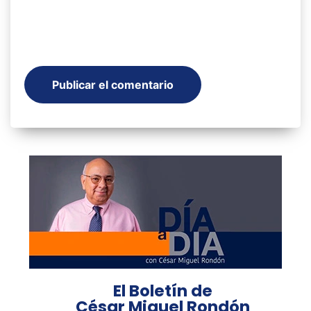
El Boletín de
César Miguel Rondón