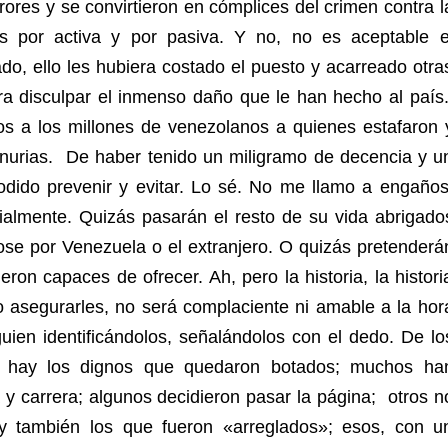
ores y se convirtieron en cómplices del crimen contra l
s por activa y por pasiva. Y no, no es aceptable e
o, ello les hubiera costado el puesto y acarreado otra
ra disculpar el inmenso daño que le han hecho al país
os a los millones de venezolanos a quienes estafaron 
nurias. De haber tenido un miligramo de decencia y u
podido prevenir y evitar. Lo sé. No me llamo a engaños
almente. Quizás pasarán el resto de su vida abrigado
se por Venezuela o el extranjero. O quizás pretenderá
on capaces de ofrecer. Ah, pero la historia, la histori
o asegurarles, no será complaciente ni amable a la hor
uien identificándolos, señalándolos con el dedo.
De lo
to, hay los dignos que quedaron botados; muchos ha
 y carrera; algunos decidieron pasar la página; otros n
y también los que fueron «arreglados»; esos, con u