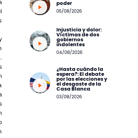
a
poder
05/08/2026
l
s
Injusticia y dolor:
.
Víctimas de dos
y
gobiernos
indolentes
n
04/08/2026
.
s
¿Hasta cuándo la
espera?: El debate
n
por las elecciones y
el desgaste de la
a
Casa Blanca
a
03/08/2026
s
n
o
n