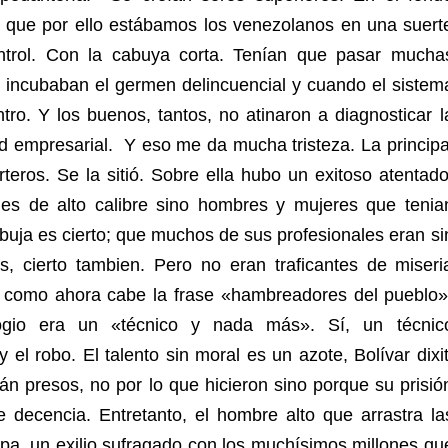
y que por ello estábamos los venezolanos en una suert
ntrol. Con la cabuya corta. Tenían que pasar mucha
s incubaban el germen delincuencial y cuando el sistem
tro. Y los buenos, tantos, no atinaron a diagnosticar l
ud empresarial. Y eso me da mucha tristeza. La principa
teros. Se la sitió. Sobre ella hubo un exitoso atentado
les de alto calibre sino hombres y mujeres que tenia
buja es cierto; que muchos de sus profesionales eran si
, cierto tambien. Pero no eran traficantes de miseri
 como ahora cabe la frase «hambreadores del pueblo»
gio era un «técnico y nada más». Sí, un técnic
el robo. El talento sin moral es un azote, Bolívar dixit
n presos, no por lo que hicieron sino porque su prisió
 decencia. Entretanto, el hombre alto que arrastra la
opa, un exilio sufragado con los muchísimos millones qu