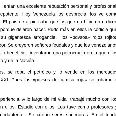
 Tenían una excelente reputación personal y profesional
repotente. Hoy Venezuela los desprecia, los ve com
. El pais de a pie sabe que los que no hicieron o dice
 porque dejaron hacer. Pudo más en ellos la codicia qu
 su gigantesca arrogancia, los «pdvsos» rojos rojito
eor. Se creyeron señores feudales y que los venezolano
io beneficio, inventaron una petrocracia en la que ello
o y de la Nación.
rios, se roba el petróleo y lo vende en los mercado
o XXI. Pues los «pdvsos de camisa roja» se robaron 
eriencia. A lo largo de mi vida trabajé mucho con lo
on ellos. Estudié con ellos. Los tuve como profesores 
edantería. Se creían seres superiores. En el fond