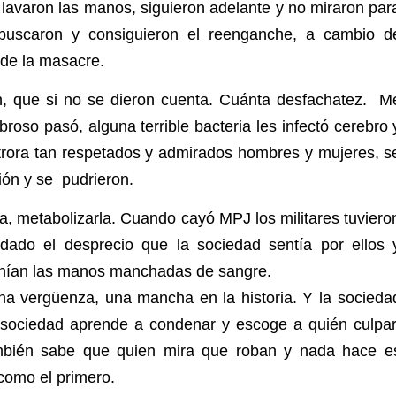
 lavaron las manos, siguieron adelante y no miraron par
buscaron y consiguieron el reenganche, a cambio d
 de la masacre.
, que si no se dieron cuenta. Cuánta desfachatez. M
roso pasó, alguna terrible bacteria les infectó cerebro 
rora tan respetados y admirados hombres y mujeres, s
ón y se pudrieron.
la, metabolizarla. Cuando cayó MPJ los militares tuviero
dado el desprecio que la sociedad sentía por ellos 
enían las manos manchadas de sangre.
na vergüenza, una mancha en la historia. Y la socieda
sociedad aprende a condenar y escoge a quién culpar
mbién sabe que quien mira que roban y nada hace e
 como el primero.