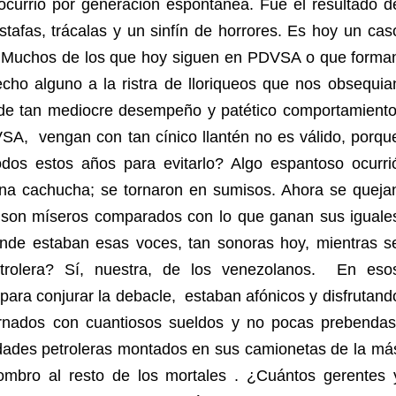
currió por generación espontánea. Fue el resultado d
tafas, trácalas y un sinfín de horrores. Es hoy un cas
a. Muchos de los que hoy siguen en PDVSA o que forma
echo alguno a la ristra de lloriqueos que nos obsequia
o de tan mediocre desempeño y patético comportamiento
A, vengan con tan cínico llantén no es válido, porqu
odos estos años para evitarlo? Algo espantoso ocurri
na cachucha; se tornaron en sumisos. Ahora se queja
s son míseros comparados con lo que ganan sus iguale
nde estaban esas voces, tan sonoras hoy, mientras s
etrolera? Sí, nuestra, de los venezolanos. En eso
para conjurar la debacle, estaban afónicos y disfrutand
rnados con cuantiosos sueldos y no pocas prebendas
udades petroleras montados en sus camionetas de la má
mbro al resto de los mortales . ¿Cuántos gerentes 