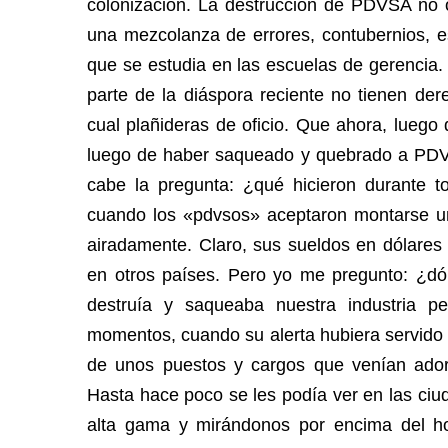
colonización. La destrucción de PDVSA no o
una mezcolanza de errores, contubernios, es
que se estudia en las escuelas de gerenci
parte de la diáspora reciente no tienen der
cual plañideras de oficio. Que ahora, lueg
luego de haber saqueado y quebrado a PDVS
cabe la pregunta: ¿qué hicieron durante t
cuando los «pdvsos» aceptaron montarse u
airadamente. Claro, sus sueldos en dólare
en otros países. Pero yo me pregunto: ¿dó
destruía y saqueaba nuestra industria p
momentos, cuando su alerta hubiera servido 
de unos puestos y cargos que venían ado
Hasta hace poco se les podía ver en las ci
alta gama y mirándonos por encima del ho