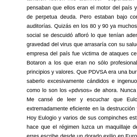
pensaban que ellos eran el motor del país 
de perpetua deuda. Pero estaban bajo co
auditorías. Quizás en los 80 y 90 ya mucho
social se descuidó afloró lo que tenían aden
gravedad del virus que arrasaría con su sal
empresa del país fue victima de ataques cer
Botaron a los que eran no sólo profesiona
principios y valores. Que PDVSA era una bur
saberlo excesivamente cándidos e ingenuos
como lo son los «pdvsos» de ahora. Nunca
Me cansé de leer y escuchar que Eulo
extremadamente eficiente en la destrucción y 
Hoy Eulogio y varios de sus compinches está
hace que el régimen luzca un maquillaje de
erres escribe desde un dorado exilio en Eur