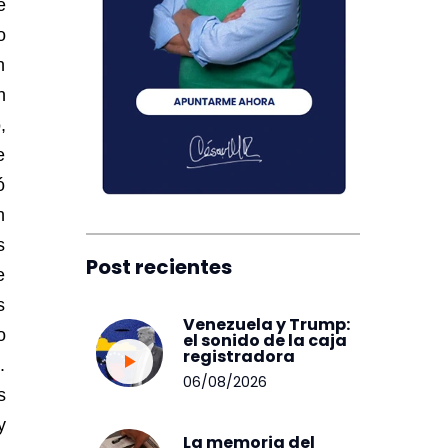
e
o
n
n
,
e
ó
n
s
Post recientes
e
s
Venezuela y Trump:
o
el sonido de la caja
registradora
.
06/08/2026
s
y
La memoria del