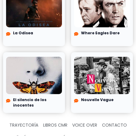
La Odisea
Where Eagles Dare
El silencio de los
Nouvelle Vague
inocentes
TRAYECTORÍA
LIBROS CMR
VOICE OVER
CONTACTO