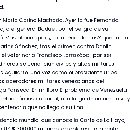
d.
on María Corina Machado. Ayer lo fue Fernando
a, o el general Baduel, por el peligro de su
ió. Mas al principio, ¿no lo recordamos? quedaron
Carlos Sánchez, tras el crimen contra Danilo
el veterinario Francisco Larrazábal, por ser
neros se benefician civiles y altos militares.
 Aguilarte, una vez como el presidente Uribe
s operadores militares venezolanos del
lga Fonseca. En mi libro El problema de Venezuela
efacción institucional, a lo largo de un ominoso y
ntenaria que no llega a su final.
ndencia mundial que conoce la Corte de La Haya,
 US $ 300.000 millones de dólares de la renta