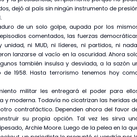
os, dejó al país sin ningún instrumento de presió
.
Maduro de un solo golpe, aupada por los mismo
 episodios comentados, las fuerzas democrática
unidad, ni MUD, ni líderes, ni partidos, ni nada
on lanzarse al vacío en la oscuridad. Ahora sol
gunos también insulsa y desviada, a la sazón u
 de 1958. Hasta terrorismo tenemos hoy com
iento militar les entregará el poder para ello
a y moderna. Todavía no cicatrizan las heridas d
 otro contrafáctico. Dependen ahora del favor d
struir su propia opción. Tal vez les sirva un
esado, Archie Moore. Luego de la pelea en la qu
ockout
, un periodista le preguntó si vendría por l