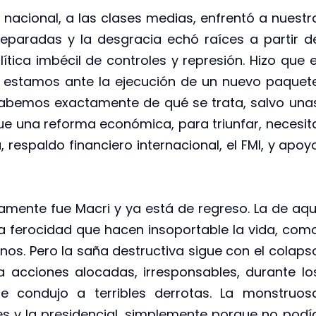
 nacional, a las clases medias, enfrentó a nuestr
separadas y la desgracia echó raíces a partir d
tica imbécil de controles y represión. Hizo que e
oy estamos ante la ejecución de un nuevo paquet
o sabemos exactamente de qué se trata, salvo una
ue una reforma económica, para triunfar, necesit
 respaldo financiero internacional, el FMI, y apoy
amente fue Macri y ya está de regreso. La de aqu
la ferocidad que hacen insoportable la vida, com
nos. Pero la saña destructiva sigue con el colaps
 acciones alocadas, irresponsables, durante lo
 condujo a terribles derrotas. La monstruos
es y la presidencial, simplemente porque no podí