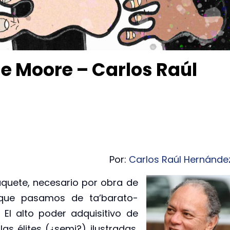
ie Moore – Carlos Raúl
Por:
Carlos Raúl Hernánde
quete, necesario por obra de
s que pasamos de ta’barato-
El alto poder adquisitivo de
as élites (¿semi?) ilustradas,