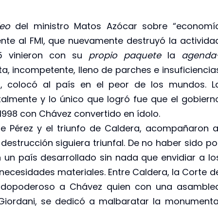
leo
del ministro Matos Azócar sobre “economí
frente al FMI, que nuevamente destruyó la activida
5 vinieron con su
propio paquete
la
agenda
a, incompetente, lleno de parches e insuficiencia
 colocó al país en el peor de los mundos. L
lmente y lo único que logró fue que el gobiern
1998 con Chávez convertido en ídolo.
e Pérez y el triunfo de Caldera, acompañaron a
destrucción siguiera triunfal. De no haber sido po
n un país desarrollado sin nada que envidiar a lo
necesidades materiales. Entre Caldera, la Corte d
on todopoderoso a Chávez quien con una asamble
 Giordani, se dedicó a malbaratar la monumenta