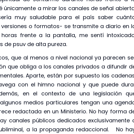
ué únicamente a mirar los canales de señal abierta
 sería muy saludable para el país saber cuánt
s versiones o formatos- se transmite a diario en l
 horas frente a la pantalla, me sentí intoxicado
 de psuv de alta pureza.
os, que al menos a nivel nacional ya parecen se
ión que obliga a los canales privados a difundir d
entales. Aparte, están por supuesto las cadenas
navega con el himno nacional y que puede dura
demás, en el contexto de una legislación qu
 algunos medios particulares tengan una agend
arece redactada en un Ministerio. No hay forma d
 hay canales públicos dedicados exclusivamente 
 subliminal, a la propaganda redaccional. No ha