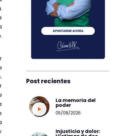
.
a
a
.
r
e
.
Post recientes
r
e
La memoria del
a
poder
e
05/08/2026
a
y
Injusticia y dolor: