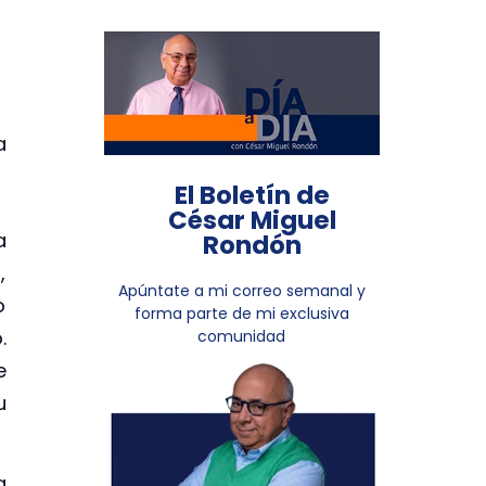
a
El Boletín de
César Miguel
a
Rondón
,
Apúntate a mi correo semanal y
o
forma parte de mi exclusiva
.
comunidad
e
u
a