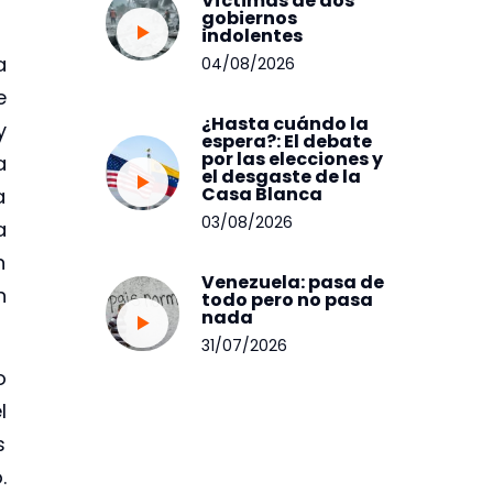
Víctimas de dos
gobiernos
indolentes
a
04/08/2026
e
¿Hasta cuándo la
y
espera?: El debate
por las elecciones y
a
el desgaste de la
Casa Blanca
a
03/08/2026
a
n
Venezuela: pasa de
n
todo pero no pasa
nada
31/07/2026
o
l
s
.