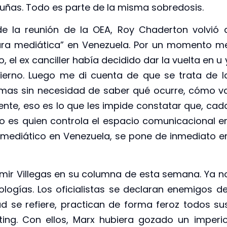
cuñas. Todo es parte de la misma sobredosis.
la reunión de la OEA, Roy Chaderton volvió 
dura mediática” en Venezuela. Por un momento m
 el ex canciller había decidido dar la vuelta en u 
erno. Luego me di cuenta de que se trata de l
gmas sin necesidad de saber qué ocurre, cómo v
nte, eso es lo que les impide constatar que, cad
no es quien controla el espacio comunicacional e
 mediático en Venezuela, se pone de inmediato e
ir Villegas en su columna de esta semana. Ya n
logías. Los oficialistas se declaran enemigos de
ad se refiere, practican de forma feroz todos su
ing. Con ellos, Marx hubiera gozado un imperio