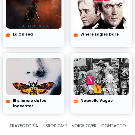
La Odisea
Where Eagles Dare
El silencio de los
Nouvelle Vague
inocentes
TRAYECTORÍA
LIBROS CMR
VOICE OVER
CONTACTO