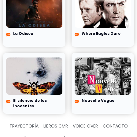
La Odisea
Where Eagles Dare
El silencio de los
Nouvelle Vague
inocentes
TRAYECTORÍA
LIBROS CMR
VOICE OVER
CONTACTO