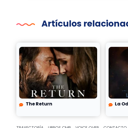
Artículos relacion
The Return
La O
TRAYECTORÍA
LIBROS CMR
VOICE OVER
CONTACTO