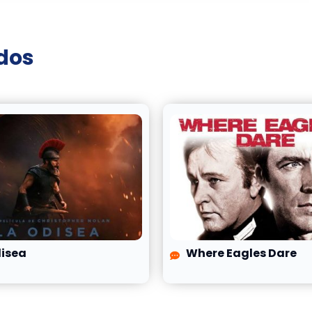
ados
disea
Where Eagles Dare