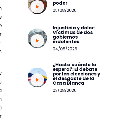
poder
n
05/08/2026
e
e
Injusticia y dolor:
Víctimas de dos
r
gobiernos
indolentes
r
04/08/2026
s
¿Hasta cuándo la
espera?: El debate
y
por las elecciones y
el desgaste de la
s
Casa Blanca
a
03/08/2026
n
a
r