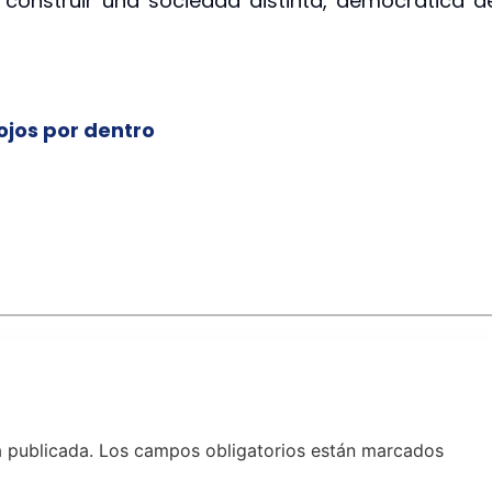
construir una sociedad distinta, democrática d
ojos por dentro
á publicada.
Los campos obligatorios están marcados