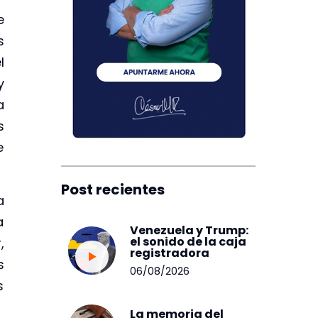
e
s
l
y
a
s
e
Post recientes
a
a
Venezuela y Trump:
el sonido de la caja
,
registradora
s
06/08/2026
s
La memoria del